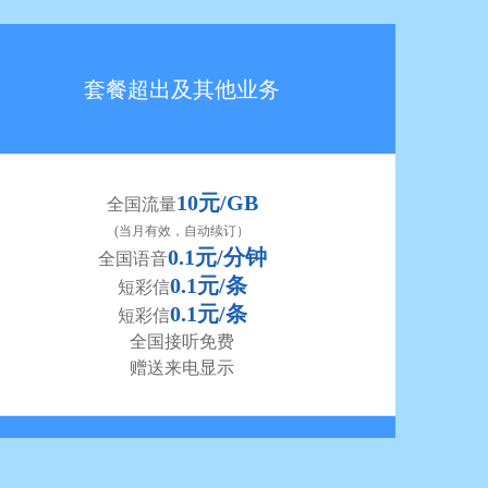
套餐超出及其他业务
10元/GB
全国流量
(当月有效，自动续订）
0.1元/分钟
全国语音
0.1元/条
短彩信
0.1元/条
短彩信
全国接听免费
赠送来电显示